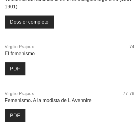
1901)
Dossier completo
Virgilio Prajoux
74
El femenismo
PDF
Virgilio Prajoux
77-78
Femenismo. A la modista de L’Avennire
PDF