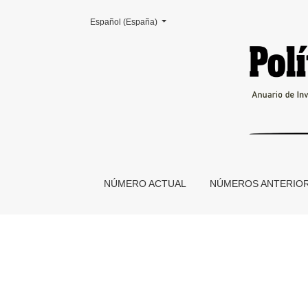
Cambiar el idioma. El actual es:
Español (España)
Actividades y novedades del CeDInCI
NÚMERO ACTUAL
NÚMEROS ANTERIO