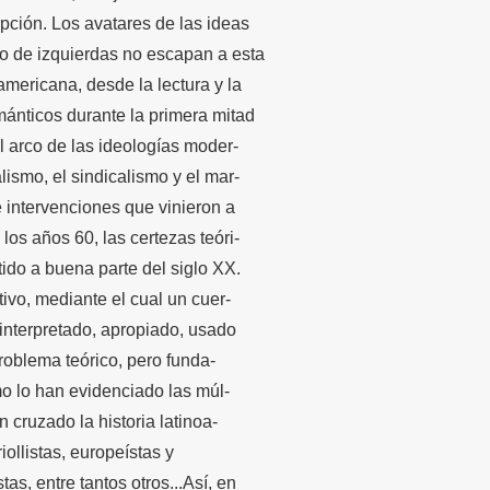
pción. Los avatares de las ideas
o de izquierdas no escapan a esta
oamericana, desde la lectura y la
mánticos durante la primera mitad
l arco de las ideologías moder-
ismo, el sindicalismo y el mar-
e intervenciones que vinieron a
los años 60, las certezas teóri-
tido a buena parte del siglo XX.
tivo, mediante el cual un cuer-
 interpretado, apropiado, usado
roblema teórico, pero funda-
mo lo han evidenciado las múl-
 cruzado la historia latinoa-
iollistas, europeístas y
tas, entre tantos otros...Así, en