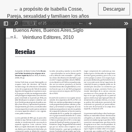
←
Volver a los detalles del artículo
a propósito de Isabella Cosse,
Descargar
Pareja, sexualidad y familiaen los años
sesenta. Una revolución discreta en
Buenos Aires, Buenos Aires,Siglo
Veintiuno Editores, 2010