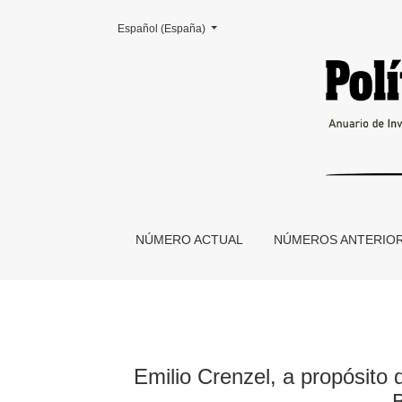
Cambiar el idioma. El actual es:
Español (España)
Emilio Crenzel, a propósito de Hugo Vezzetti, 
NÚMERO ACTUAL
NÚMEROS ANTERIO
Emilio Crenzel, a propósito 
B