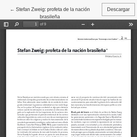
←
Volver a los detalles del artículo
Stefan Zweig: profeta de la nación
Descargar
brasileña