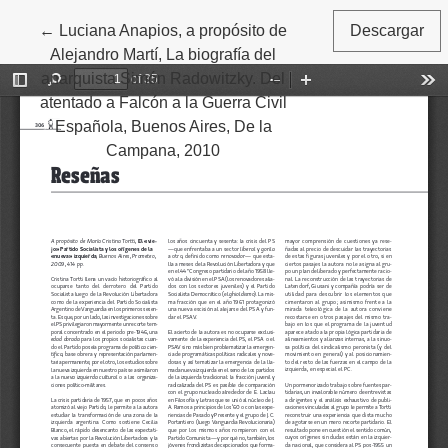
←
Volver a los detalles del artículo
Luciana Anapios, a propósito de
Descargar
Alejandro Martí, La biografía del
anarquista Simón Radowitzky. Del
atentado a Falcón a la Guerra Civil
Española, Buenos Aires, De la
Campana, 2010