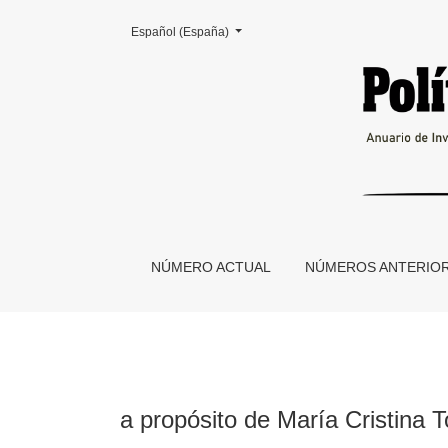
Cambiar el idioma. El actual es:
Español (España)
a propósito de María Cristina Tortti, El viejo 
NÚMERO ACTUAL
NÚMEROS ANTERIO
a propósito de María Cristina To