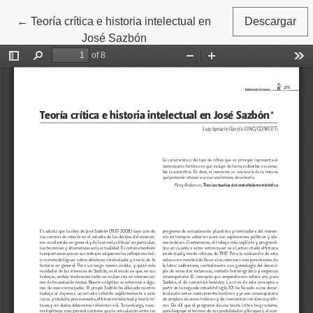
←
Volver a los detalles del artículo
Teoría crítica e historia intelectual en
Descargar
José Sazbón