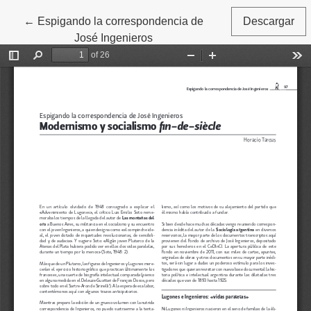
←
Volver a los detalles del artículo
Espigando la correspondencia de
Descargar
José Ingenieros