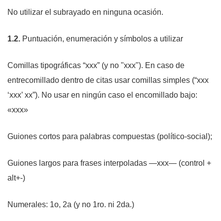
No
utilizar el
subrayado
en ninguna ocasión.
1.2.
Puntuación, enumeración y símbolos a utilizar
Comillas tipográficas “xxx” (y no "xxx"). En caso de
entrecomillado dentro de citas usar comillas simples (“xxx
‘xxx’ xx”). No usar en ningún caso el encomillado bajo:
«xxx»
Guiones cortos para palabras compuestas (político-social);
Guiones largos para frases interpoladas —xxx— (control +
alt+-)
Numerales: 1o, 2a (y no 1ro. ni 2da.)