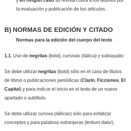
y
en ningún caso
su revista cobra a los autores por
la evaluación y publicación de los artículos.
B) NORMAS DE EDICIÓN Y CITADO
Normas para la edición del cuerpo del texto
1.1.
Uso de
negritas
(bold),
cursivas
(itálica) y
subrayado
:
Se debe utilizar
negritas
(bold) sólo en el caso de títulos
de libros o publicaciones periódicas (
Clarín
,
Ficciones
,
El
Capital
) y para indicar el inicio en el texto de un nuevo
apartado o subtítulo.
Se debe utilizar
cursiva
(
itálicas
) sólo para enfatizar
conceptos y para palabras extranjeras (
tertium datur
).