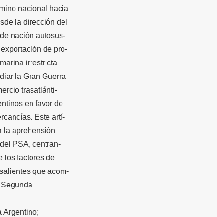
amino nacional hacia
sde la dirección del
de nación autosus-
exportación de pro-
arina irrestricta
diar la Gran Guerra
ercio trasatlánti-
ntinos en favor de
rcancías. Este artí-
 a la aprehensión
a del PSA, centran-
e los factores de
 salientes que acom-
la Segunda
a Argentino;