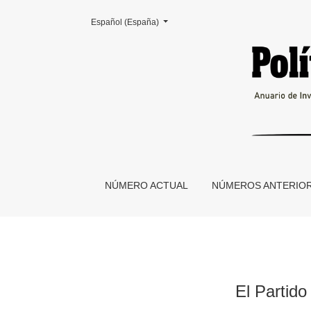
Cambiar el idioma. El actual es:
Español (España)
El Partido Socialista argentino en su relación 
NÚMERO ACTUAL
NÚMEROS ANTERIO
El Partido