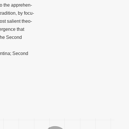
 to the apprehen-
tradition, by focu-
ost salient theo-
vergence that
 the Second
entina; Second