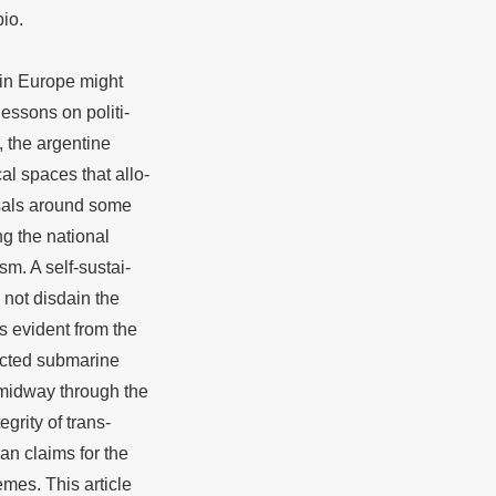
io.
s in Europe might
lessons on politi-
s, the argentine
cal spaces that allo-
osals around some
ing the national
m. A self-sustai-
d not disdain the
s evident from the
ricted submarine
midway through the
grity of trans-
ian claims for the
emes. This article