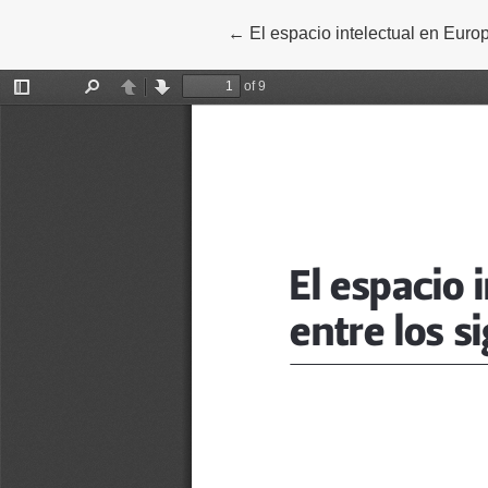
←
Volver a los detalles del artícul
El espacio intelectual en Europ