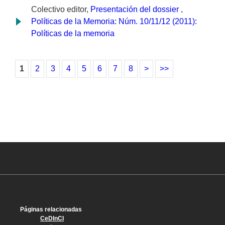
Colectivo editor,
Presentación del dossier
,
Políticas de la Memoria: Núm. 10/11/12 (2011):
Políticas de la memoria
1
2
3
4
5
6
7
8
>
>>
Páginas relacionadas
CeDInCI