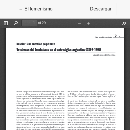
←
Volver a los detalles del artículo
El femenismo
Descargar