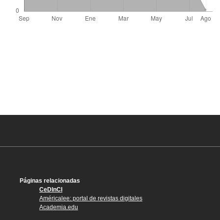
Páginas relacionadas
CeDInCI
Américalee: portal de revistas digitales
Academia.edu