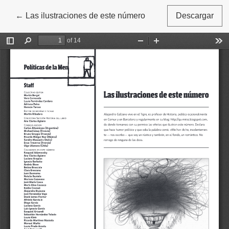
←
Volver a los detalles del artículo
Las ilustraciones de este número
Descargar