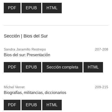
PDF
EPUB
HTML
Sección | Bios del Sur
Sandra Jaramillo Restrepo
207-208
Bios del sur: Presentación
PDF
EPUB
Sección completa
HTML
Michel Verret
209-215
Biografías, militancias, diccionarios
PDF
EPUB
HTML