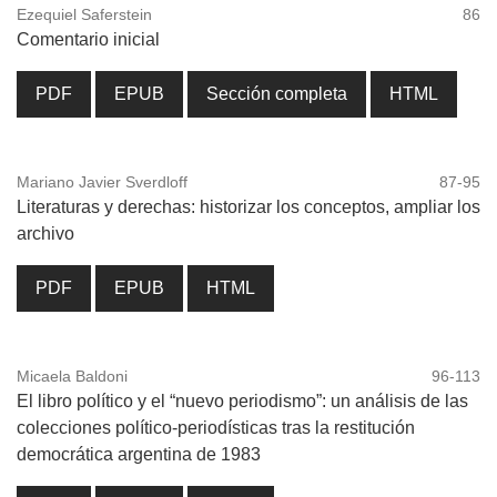
Ezequiel Saferstein
86
Comentario inicial
PDF
EPUB
Sección completa
HTML
Mariano Javier Sverdloff
87-95
Literaturas y derechas: historizar los conceptos, ampliar los
archivo
PDF
EPUB
HTML
Micaela Baldoni
96-113
El libro político y el “nuevo periodismo”: un análisis de las
colecciones político-periodísticas tras la restitución
democrática argentina de 1983