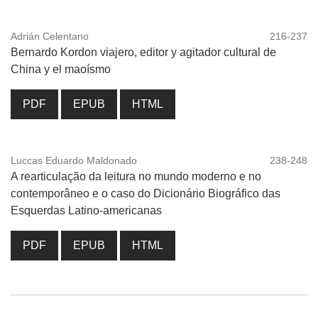
Adrián Celentano
216-237
Bernardo Kordon viajero, editor y agitador cultural de
China y el maoísmo
PDF
EPUB
HTML
Luccas Eduardo Maldonado
238-248
A rearticulação da leitura no mundo moderno e no
contemporâneo e o caso do Dicionário Biográfico das
Esquerdas Latino-americanas
PDF
EPUB
HTML