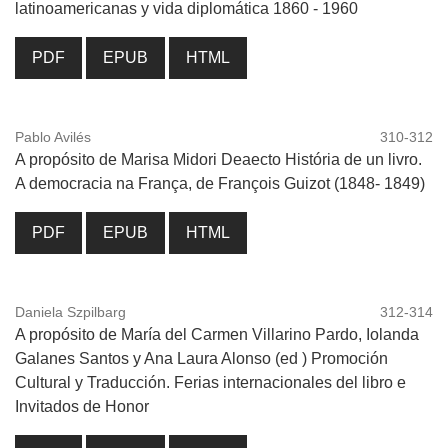
latinoamericanas y vida diplomática 1860 - 1960
PDF
EPUB
HTML
Pablo Avilés
310-312
A propósito de Marisa Midori Deaecto História de un livro.
A democracia na França, de François Guizot (1848- 1849)
PDF
EPUB
HTML
Daniela Szpilbarg
312-314
A propósito de María del Carmen Villarino Pardo, Iolanda
Galanes Santos y Ana Laura Alonso (ed ) Promoción
Cultural y Traducción. Ferias internacionales del libro e
Invitados de Honor