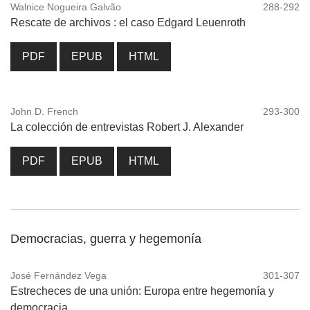
Walnice Nogueira Galvão
288-292
Rescate de archivos : el caso Edgard Leuenroth
PDF
EPUB
HTML
John D. French
293-300
La colección de entrevistas Robert J. Alexander
PDF
EPUB
HTML
Democracias, guerra y hegemonía
José Fernández Vega
301-307
Estrecheces de una unión: Europa entre hegemonía y
democracia