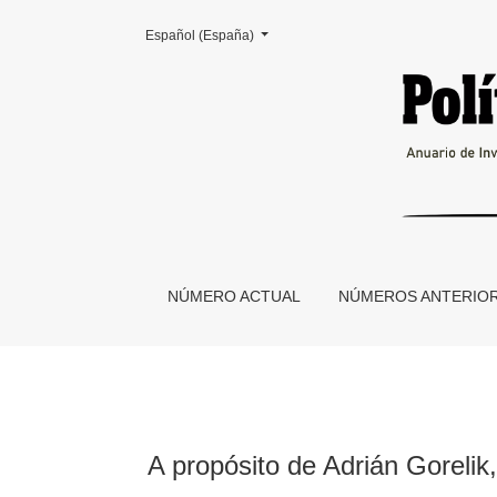
Cambiar el idioma. El actual es:
Español (España)
A propósito de Adrián Gorelik, La ciudad Latin
NÚMERO ACTUAL
NÚMEROS ANTERIO
A propósito de Adrián Gorelik,