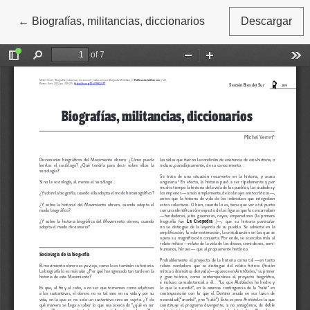
←
Volver a los detalles del artículo
Biografías, militancias, diccionarios
Descargar