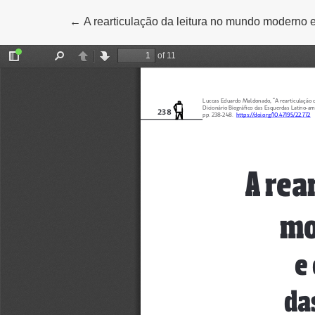
←
Volver a los detalles del artículo
A rearticulação da leitura no mundo moderno 