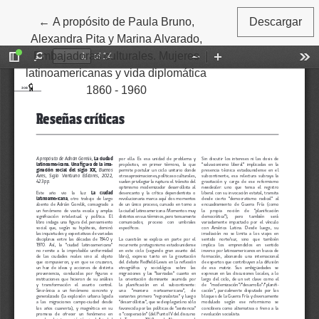
←
Volver a los detalles del artículo
A propósito de Paula Bruno,
Descargar
Alexandra Pita y Marina Alvarado,
Embajadoras culturales. Mujeres
latinoamericanas y vida diplomática
1860 - 1960