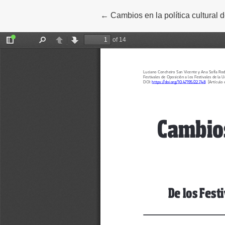
←
Volver a los detalles del artículo
Cambios en la política cultural