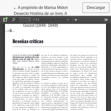
←
Volver a los detalles del artículo
A propósito de Marisa Midori
Descargar
Deaecto História de un livro. A
democracia na França, de François
Guizot (1848- 1849)