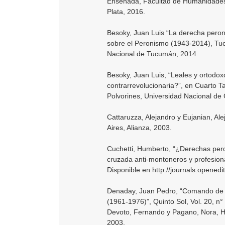
Ensenada, Facultad de Humanidades 
Plata, 2016.
Besoky, Juan Luis “La derecha peron
sobre el Peronismo (1943-2014), Tu
Nacional de Tucumán, 2014.
Besoky, Juan Luis, “Leales y ortodox
contrarrevolucionaria?”, en Cuarto T
Polvorines, Universidad Nacional de
Cattaruzza, Alejandro y Eujanian, Ale
Aires, Alianza, 2003.
Cuchetti, Humberto, “¿Derechas pero
cruzada anti-montoneros y profesion
Disponible en http://journals.opene
Denaday, Juan Pedro, “Comando de O
(1961-1976)”, Quinto Sol, Vol. 20, n°
Devoto, Fernando y Pagano, Nora, Hist
2003.