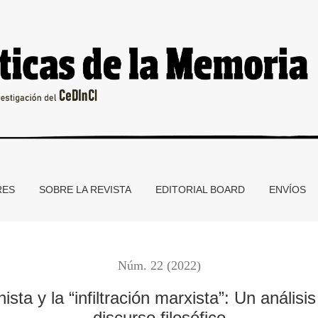
ón marxista”
RES
SOBRE LA REVISTA
EDITORIAL BOARD
ENVÍOS
Núm. 22 (2022)
sta y la “infiltración marxista”: Un análisis
discurso filosófico