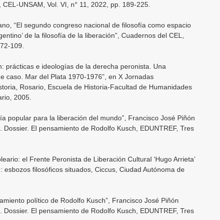
, CEL-UNSAM, Vol. VI, n° 11, 2022, pp. 189-225.
no, “El segundo congreso nacional de filosofía como espacio
entino’ de la filosofía de la liberación”, Cuadernos del CEL,
 72-109.
 prácticas e ideologías de la derecha peronista. Una
de caso. Mar del Plata 1970-1976”, en X Jornadas
storia, Rosario, Escuela de Historia-Facultad de Humanidades
rio, 2005.
fía popular para la liberación del mundo”, Francisco José Piñón
4. Dossier. El pensamiento de Rodolfo Kusch, EDUNTREF, Tres
eario: el Frente Peronista de Liberación Cultural ‘Hugo Arrieta’
h: esbozos filosóficos situados, Ciccus, Ciudad Autónoma de
samiento político de Rodolfo Kusch”, Francisco José Piñón
4. Dossier. El pensamiento de Rodolfo Kusch, EDUNTREF, Tres