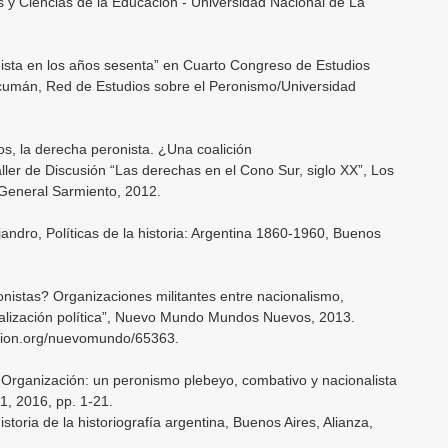
y Ciencias de la Educación - Universidad Nacional de La
ista en los años sesenta” en Cuarto Congreso de Estudios
cumán, Red de Estudios sobre el Peronismo/Universidad
os, la derecha peronista. ¿Una coalición
aller de Discusión “Las derechas en el Cono Sur, siglo XX”, Los
 General Sarmiento, 2012.
jandro, Políticas de la historia: Argentina 1860-1960, Buenos
nistas? Organizaciones militantes entre nacionalismo,
alización política”, Nuevo Mundo Mundos Nuevos, 2013.
dition.org/nuevomundo/65363.
rganización: un peronismo plebeyo, combativo y nacionalista
 1, 2016, pp. 1-21.
oria de la historiografía argentina, Buenos Aires, Alianza,