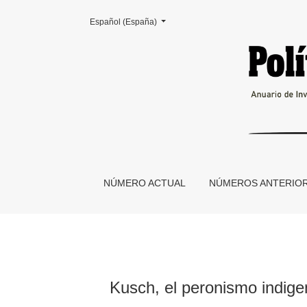
Cambiar el idioma. El actual es:
Español (España)
Kusch, el peronismo indigenista y la “infiltraci
NÚMERO ACTUAL
NÚMEROS ANTERIO
Kusch, el peronismo indigeni