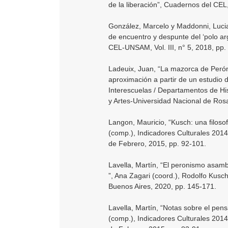
de la liberación”, Cuadernos del CEL
González, Marcelo y Maddonni, Lucia
de encuentro y despunte del ‘polo arg
CEL-UNSAM, Vol. III, n° 5, 2018, pp.
Ladeuix, Juan, “La mazorca de Perón:
aproximación a partir de un estudio 
Interescuelas / Departamentos de Hi
y Artes-Universidad Nacional de Rosa
Langon, Mauricio, “Kusch: una filoso
(comp.), Indicadores Culturales 201
de Febrero, 2015, pp. 92-101.
Lavella, Martín, “El peronismo asambl
”, Ana Zagari (coord.), Rodolfo Kusc
Buenos Aires, 2020, pp. 145-171.
Lavella, Martín, “Notas sobre el pen
(comp.), Indicadores Culturales 201