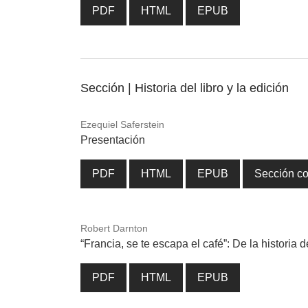
PDF
HTML
EPUB
Sección | Historia del libro y la edición
Ezequiel Saferstein
Presentación
PDF
HTML
EPUB
Sección c
Robert Darnton
“Francia, se te escapa el café”: De la historia d
PDF
HTML
EPUB