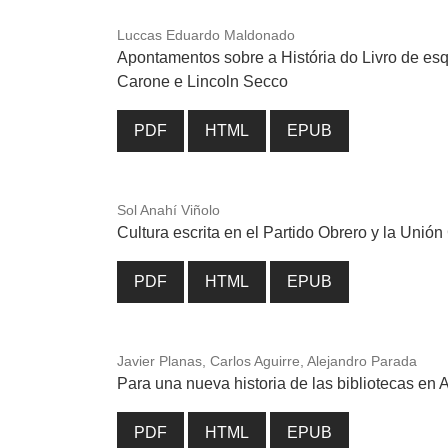
Luccas Eduardo Maldonado
Apontamentos sobre a História do Livro de es
Carone e Lincoln Secco
PDF
HTML
EPUB
Sol Anahí Viñolo
Cultura escrita en el Partido Obrero y la Unió
PDF
HTML
EPUB
Javier Planas, Carlos Aguirre, Alejandro Parada
Para una nueva historia de las bibliotecas en 
PDF
HTML
EPUB