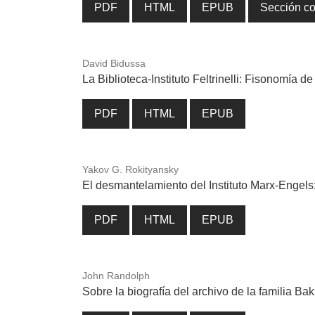
PDF
HTML
EPUB
Sección c
David Bidussa
La Biblioteca-Instituto Feltrinelli: Fisonomía d
PDF
HTML
EPUB
Yakov G. Rokityansky
El desmantelamiento del Instituto Marx-Engels
PDF
HTML
EPUB
John Randolph
Sobre la biografía del archivo de la familia Ba