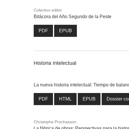
Colectivo editor
Bitácora del Año Segundo de la Peste
PDF
EPUB
Historia Intelectual
La nueva historia intelectual: Tiempo de balan
PDF
HTML
EPUB
Dossier co
Christophe Prochasson
La fábrica de obras: Perspectivas para la histor