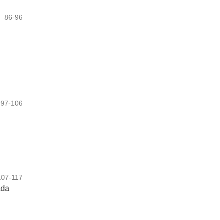
86-96
97-106
107-117
ada