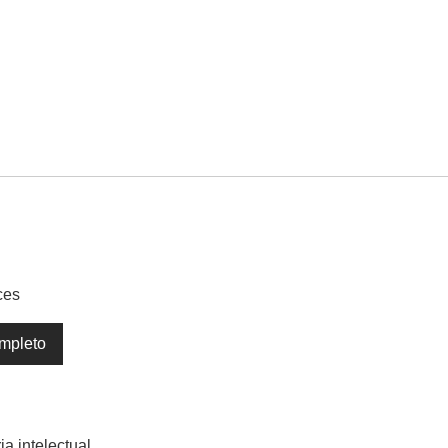
ces
mpleto
ia intelectual