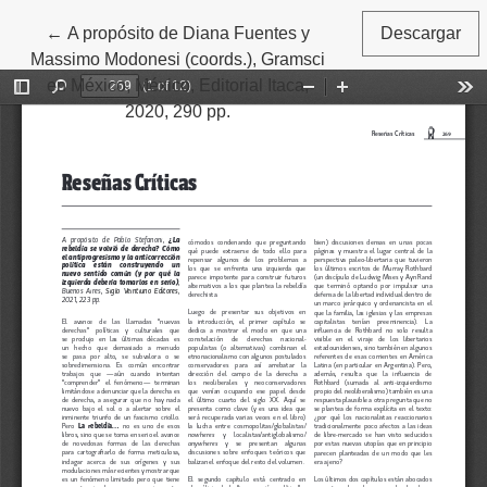
←
Volver a los detalles del artículo
A propósito de Diana Fuentes y
Descargar
Massimo Modonesi (coords.), Gramsci
en México, México, Editorial Itaca,
2020, 290 pp.