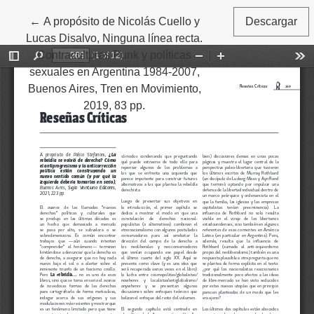
←
Volver a los detalles del artículo
A propósito de Nicolás Cuello y
Descargar
Lucas Disalvo, Ninguna línea recta.
Contraculturas Punk y políticas
sexuales en Argentina 1984-2007,
Buenos Aires, Tren en Movimiento,
2019, 83 pp.