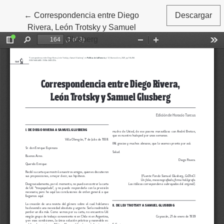
←
Volver a los detalles del artículo
Correspondencia entre Diego
Descargar
Rivera, León Trotsky y Samuel
Glusberg