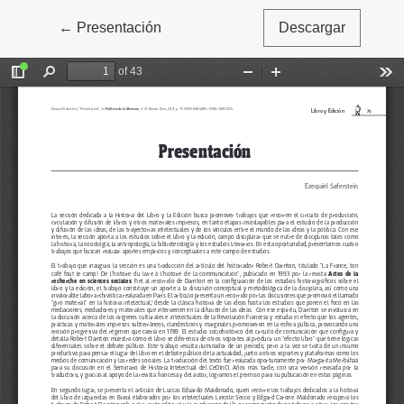
←
Volver a los detalles del artículo
Presentación
Descargar