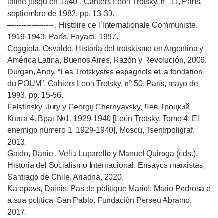
latine jusqu’en 1940“, Cahiers Léon Trotsky, n° 11, París,
septiembre de 1982, pp. 13-30.
–----------------- , Histoire de l`Internationale Communiste.
1919-1943, París, Fayard, 1997.
Coggiola, Osvaldo, Historia del trotskismo en Argentina y
América Latina, Buenos Aires, Razón y Revolución, 2006.
Durgan, Andy, “Les Trotskystes espagnols et la fondation
du POUM”, Cahiers Leon Trotsky, nº 50, París, mayo de
1993, pp. 15-56.
Felstinsky, Jury y Georgij Chernyavsky, Лев Троцкий.
Книга 4. Враг №1. 1929-1940 [León Trotsky. Tomo 4: El
enemigo número 1: 1929-1940], Мoscú, Tsentrpoligraf,
2013.
Gaido, Daniel, Velia Luparello y Manuel Quiroga (eds.),
Historia del Socialismo Internacional. Ensayos marxistas,
Santiago de Chile, Ariadna, 2020.
Karepovs, Dainis, Pas de politique Mario!: Mario Pedrosa e
a sua política, San Pablo, Fundación Perseu Abramo,
2017.