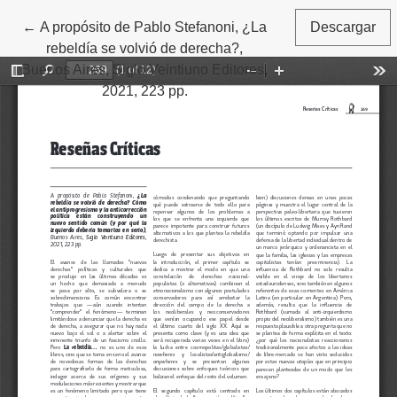
←
Volver a los detalles del artículo
A propósito de Pablo Stefanoni, ¿La
Descargar
rebeldía se volvió de derecha?,
Buenos Aires, Siglo Veintiuno Editores,
2021, 223 pp.