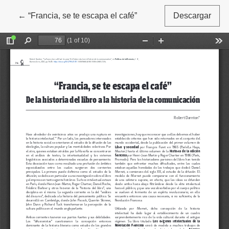
←
Volver a los detalles del artículo
“Francia, se te escapa el café”
Descargar