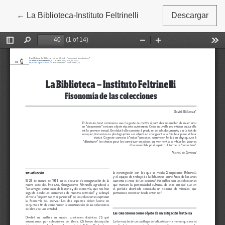
←
Volver a los detalles del artículo
La Biblioteca-Instituto Feltrinelli
Descargar