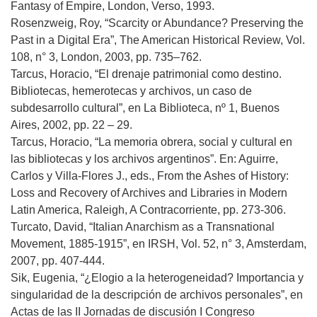
Fantasy of Empire, London, Verso, 1993.
Rosenzweig, Roy, “Scarcity or Abundance? Preserving the
Past in a Digital Era”, The American Historical Review, Vol.
108, n° 3, London, 2003, pp. 735–762.
Tarcus, Horacio, “El drenaje patrimonial como destino.
Bibliotecas, hemerotecas y archivos, un caso de
subdesarrollo cultural”, en La Biblioteca, nº 1, Buenos
Aires, 2002, pp. 22 – 29.
Tarcus, Horacio, “La memoria obrera, social y cultural en
las bibliotecas y los archivos argentinos”. En: Aguirre,
Carlos y Villa-Flores J., eds., From the Ashes of History:
Loss and Recovery of Archives and Libraries in Modern
Latin America, Raleigh, A Contracorriente, pp. 273-306.
Turcato, David, “Italian Anarchism as a Transnational
Movement, 1885-1915”, en IRSH, Vol. 52, n° 3, Amsterdam,
2007, pp. 407-444.
Sik, Eugenia, “¿Elogio a la heterogeneidad? Importancia y
singularidad de la descripción de archivos personales”, en
Actas de las II Jornadas de discusión I Congreso