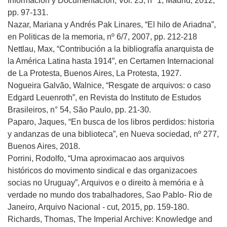
Información y Documentación, Vol. 23, nº 1, Madrid, 2012,
pp. 97-131.
Nazar, Mariana y Andrés Pak Linares, “El hilo de Ariadna”,
en Politicas de la memoria, nº 6/7, 2007, pp. 212-218
Nettlau, Max, “Contribución a la bibliografía anarquista de
la América Latina hasta 1914”, en Certamen Internacional
de La Protesta, Buenos Aires, La Protesta, 1927.
Nogueira Galvão, Walnice, “Resgate de arquivos: o caso
Edgard Leuenroth”, en Revista do Instituto de Estudos
Brasileiros, n° 54, São Paulo, pp. 21-30.
Paparo, Jaques, “En busca de los libros perdidos: historia
y andanzas de una biblioteca”, en Nueva sociedad, nº 277,
Buenos Aires, 2018.
Porrini, Rodolfo, “Uma aproximacao aos arquivos
históricos do movimento sindical e das organizacoes
socias no Uruguay”, Arquivos e o direito à memória e à
verdade no mundo dos trabalhadores, Sao Pablo- Rio de
Janeiro, Arquivo Nacional - cut, 2015, pp. 159-180.
Richards, Thomas, The Imperial Archive: Knowledge and