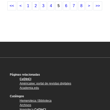
<<
<
1
2
3
4
5
6
7
8
>
>>
Páginas relacionadas
CeDInCI
Américalee: portal de revistas digitales
Academia.edu
Catálogos
Hemeroteca / Biblioteca
Archivos
Imagoteca
CeDInCI