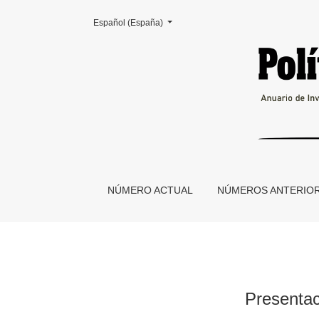
Cambiar el idioma. El actual es:
Español (España)
Presentación: historia intelectual y el problem
NÚMERO ACTUAL
NÚMEROS ANTERIO
Presentaci