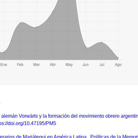
a
ta alemán Vorwärts y la formación del movimiento obrero argent
ttps://doi.org/10.47195/PM5
nerarios de Mariátegui en América Latina
,
Políticas de la Memor