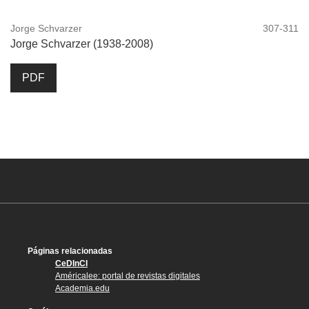
Jorge Schvarzer
307-311
Jorge Schvarzer (1938-2008)
PDF
Páginas relacionadas
CeDInCI
Américalee: portal de revistas digitales
Academia.edu