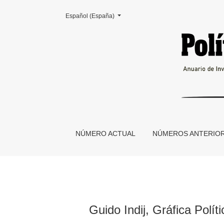
Cambiar el idioma. El actual es:
Español (España)
Guido Indij, Gráfica Política de Izquierdas, 1
NÚMERO ACTUAL
NÚMEROS ANTERIO
Guido Indij, Gráfica Polí