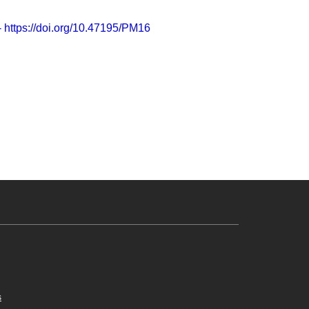
- https://doi.org/10.47195/PM16
s