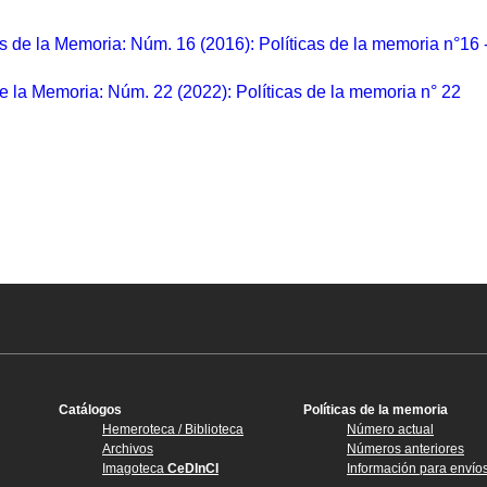
as de la Memoria: Núm. 16 (2016): Políticas de la memoria n°16 
de la Memoria: Núm. 22 (2022): Políticas de la memoria n° 22
Catálogos
Políticas de la memoria
Hemeroteca / Biblioteca
Número actual
Archivos
Números anteriores
Imagoteca
CeDInCI
Información para envío