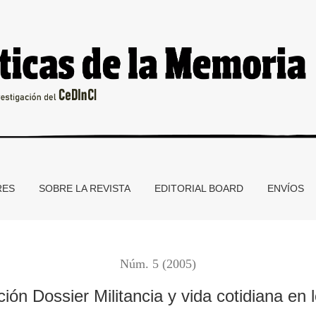
a en los ’60/’70
RES
SOBRE LA REVISTA
EDITORIAL BOARD
ENVÍOS
Núm. 5 (2005)
ión Dossier Militancia y vida cotidiana en l