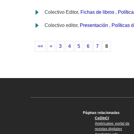
Colectivo Editor,
Fichas de libros
,
Polític
Colectivo editor,
Presentación
,
Políticas 
<<
<
3
4
5
6
7
8
Páginas relacionadas
CeDInCI
Américalee: portal de
revistas digitales