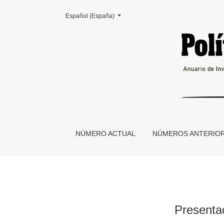
Cambiar el idioma. El actual es:
Español (España)
Presentación Dossier Militancia y vida cotidian
NÚMERO ACTUAL
NÚMEROS ANTERIO
Presentac