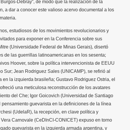
n Burgos-Debray”, de modo que la realización de la
n, a dar a conocer este valioso acervo documental a los
materia.
anos, estudiosos de los movimientos revolucionarios y
nvitados para exponer en la Conferencia sobre sus
Mitre (Universidade Federal de Minas Gerais), disertó
es de las guerrillas latinoamericanas en los sesenta;
chivos Hoover, sobre la política intervencionista de EEUU
no Sur; Jean Rodriguez Sales (UNICAMP), se refirió al
en la izquierda brasileña; Gustavo Rodriguez Ostria, el
 ofreció una meticulosa reconstrucción de los avatares
miento del Che; Igor Goicovich (Universidad de Santiago
el pensamiento guevarista en la definiciones de la línea
rchesi (UdelaR), la recepción, en clave política y
e; Vera Carnovale (CeDInCI-CONICET) expuso en torno
egado guevarista en la izquierda armada argentina, y