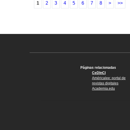
1
2
3
4
5
6
7
8
>
>>
Páginas relacionadas
CeDInCI
Américalee: portal de
revistas digitales
Academia.edu