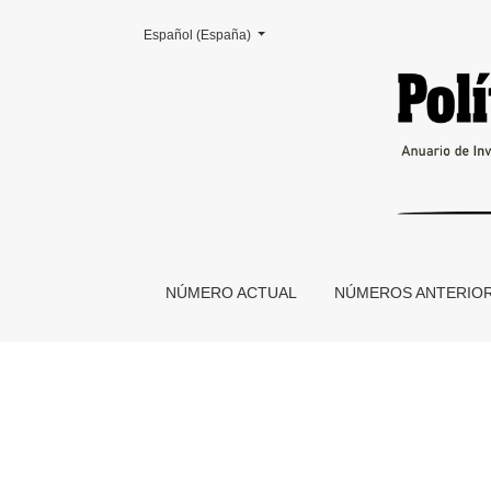
Cambiar el idioma. El actual es:
Español (España)
Políticas de la Memoria n° 18
NÚMERO ACTUAL
NÚMEROS ANTERIO