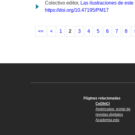
Colectivo editor,
Las ilustraciones de este
https://doi.org/10.47195/PM17
<<
<
1
2
3
4
5
6
7
8
Páginas relacionadas
CeDInCI
Américalee: portal de
revistas digitales
Academia.edu