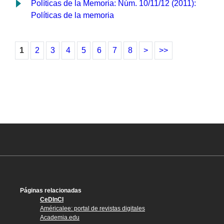
Políticas de la Memoria: Núm. 10/11/12 (2011):
Políticas de la memoria
1
2
3
4
5
6
7
8
>
>>
Páginas relacionadas
CeDInCI
Américalee: portal de revistas digitales
Academia.edu