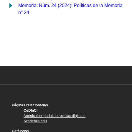
Memoria: Núm. 24 (2024): Políticas de la Memoria
n° 24
Páginas relacionadas
CeDInCI
Américalee: portal de revistas digitales
Academia.edu
Catálogos