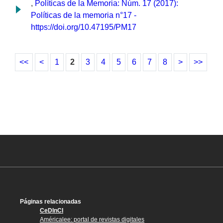
,
Políticas de la Memoria: Núm. 17 (2017):
Políticas de la memoria n°17 -
https://doi.org/10.47195/PM17
<<
<
1
2
3
4
5
6
7
8
>
>>
Páginas relacionadas
CeDInCI
Américalee: portal de revistas digitales