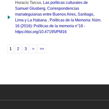
Horacio Tarcus,
Las políticas culturales de
Samuel Glusberg. Correspondencias
mariateguianas entre Buenos Aires, Santiago,
Lima y La Habana
,
Políticas de la Memoria: Núm.
16 (2016): Políticas de la memoria n°16 -
https://doi.org/10.47195/PM16
1
2
3
>
>>