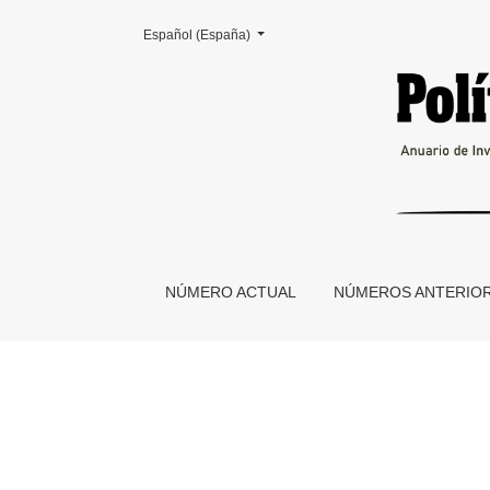
Cambiar el idioma. El actual es:
Español (España)
Presentación
NÚMERO ACTUAL
NÚMEROS ANTERIO