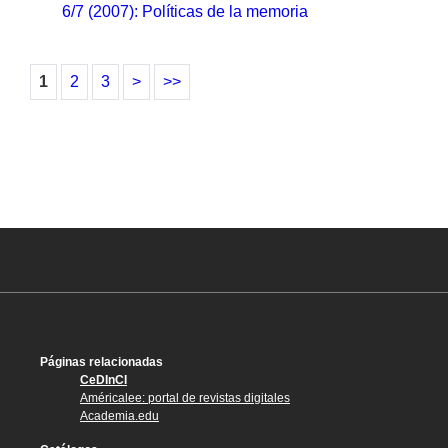
6/7 (2007): Políticas de la memoria
1
2
3
>
>>
Páginas relacionadas
CeDInCI
Américalee: portal de revistas digitales
Academia.edu