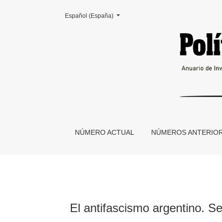
Cambiar el idioma. El actual es:
Español (España)
El antifascismo argentino. Selección document
NÚMERO ACTUAL
NÚMEROS ANTERIO
El antifascismo argentino. S