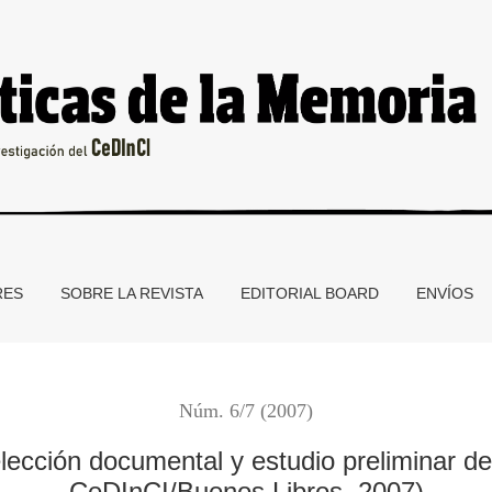
al y estudio preliminar de Andrés Bisso (Buenos Aires, CeDInC
RES
SOBRE LA REVISTA
EDITORIAL BOARD
ENVÍOS
Núm. 6/7 (2007)
elección documental y estudio preliminar d
CeDInCI/Buenos Libros, 2007)