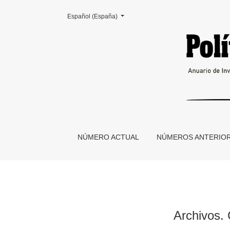
Cambiar el idioma. El actual es:
Español (España)
Archivos. Curso de Archivística general: balan
NÚMERO ACTUAL
NÚMEROS ANTERIO
Archivos. 