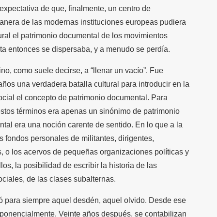
 expectativa de que, finalmente, un centro de
nera de las modernas instituciones europeas pudiera
ural el patrimonio documental de los movimientos
sta entonces se dispersaba, y a menudo se perdía.
no, como suele decirse, a “llenar un vacío”. Fue
 años una verdadera batalla cultural para introducir en la
ocial el concepto de patrimonio documental. Para
estos términos era apenas un sinónimo de patrimonio
tal era una noción carente de sentido. En lo que a la
os fondos personales de militantes, dirigentes,
res, o los acervos de pequeñas organizaciones políticas y
los, la posibilidad de escribir la historia de las
ciales, de las clases subalternas.
ó para siempre aquel desdén, aquel olvido. Desde ese
xponencialmente. Veinte años después, se contabilizan