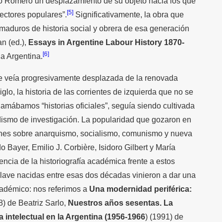
rto Romero un desplazamiento de su objeto hacia los que
[5]
ctores populares”.
Significativamente, la obra que
 maduros de historia social y obrera de esa generación
n (ed.),
Essays in Argentine Labour History 1870-
[6]
la Argentina.
a se veía progresivamente desplazada de la renovada
iglo, la historia de las corrientes de izquierda que no se
amábamos “historias oficiales”, seguía siendo cultivada
dismo de investigación. La popularidad que gozaron en
iones sobre anarquismo, socialismo, comunismo y nueva
 Bayer, Emilio J. Corbière, Isidoro Gilbert y María
ncia de la historiografía académica frente a estos
lave nacidas entre esas dos décadas vinieron a dar una
cadémico: nos referimos a
Una modernidad periférica:
) de Beatriz Sarlo,
Nuestros años sesentas. La
 intelectual en la Argentina (1956-1966
) (1991) de