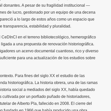
l donantes. A pesar de su fragilidad institucional —
fines de lucro, gestionado por un equipo de una decena
pareció a lo largo de estos años como un espacio que
e transparencia, estabilidad y pluralidad.
CeDInCI en el terreno bibliotecológico, hemerográfico
 ligada a una propuesta de renovación historiográfica.
tigadores un acervo documental cuantioso, rico y diverso
suficiente para una actualización de los estudios sobre
exto. Para fines del siglo XX el estudio de las
nda historiográfica. La historia obrera, una de las ramas
istoria social a mediados del siglo XX, había quedado
s cultivada por un porfiado puñado de historiadores,
tutelar de Alberto Pla, fallecido en 2008. El cierre del
ón fundado en 1966 que había producido una obra