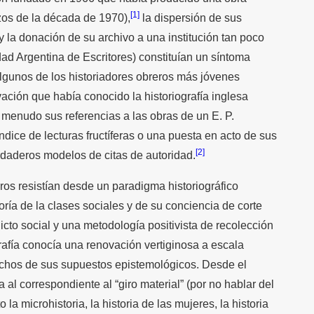
[1]
zos de la década de 1970),
la dispersión de sus
 la donación de su archivo a una institución tan poco
d Argentina de Escritores) constituían un síntoma
 Algunos de los historiadores obreros más jóvenes
ación que había conocido la historiografía inglesa
menudo sus referencias a las obras de un E. P.
dice de lecturas fructíferas o una puesta en acto de sus
[2]
rdaderos modelos de citas de autoridad.
ros resistían desde un paradigma historiográfico
ría de la clases sociales y de su conciencia de corte
flicto social y una metodología positivista de recolección
ografía conocía una renovación vertiginosa a escala
chos de sus supuestos epistemológicos. Desde el
ta al correspondiente al “giro material” (por no hablar del
o la microhistoria, la historia de las mujeres, la historia