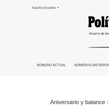
Cambiar el idioma. El actual es:
Español (España)
Aniversario y balance
NÚMERO ACTUAL
NÚMEROS ANTERIO
Aniversario y balance :