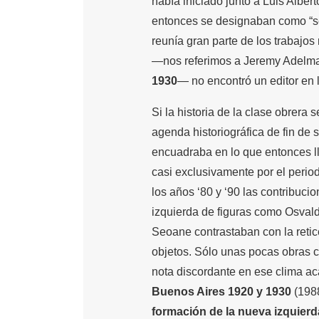
había iniciado junto a Luis Albe
entonces se designaban como “se
reunía gran parte de los trabajos
—nos referimos a Jeremy Adelma
1930
— no encontró un editor en 
Si la historia de la clase obrer
agenda historiográfica de fin de s
encuadraba en lo que entonces ll
casi exclusivamente por el perio
los años ‘80 y ‘90 las contribuc
izquierda de figuras como Osvaldo
Seoane contrastaban con la retice
objetos. Sólo unas pocas obras c
nota discordante en ese clima a
Buenos Aires 1920 y 1930
(1988
formación de la nueva izquierda